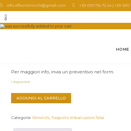
info.effecirimorchi@gmail.com
+39 095 754 72 44​
|
+39 380 1
FC 2500 I – T
0
was successfully added to your cart.
FC 2500 I – T
HOME
€
5.290,00
IVA esclusa
Per maggiori info, invia un preventivo nel form.
1 disponibili
FC
AGGIUNGI AL CARRELLO
2500
I
-
Categorie:
Rimorchi
,
Trasporto Imbarcazioni Telai
T
quantità