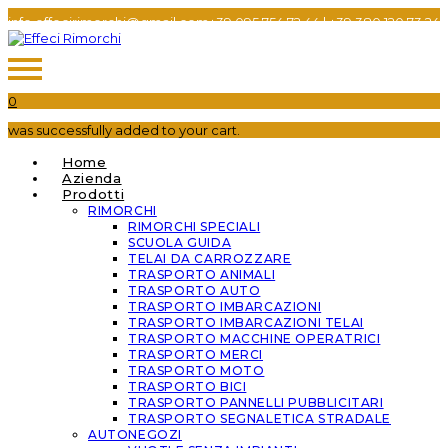
info.effecirimorchi@gmail.com
+39 095 754 72 44​
|
+39 380 120 73 24​
0
was successfully added to your cart.
Home
Azienda
Prodotti
RIMORCHI
RIMORCHI SPECIALI
SCUOLA GUIDA
TELAI DA CARROZZARE
TRASPORTO ANIMALI
TRASPORTO AUTO
TRASPORTO IMBARCAZIONI
TRASPORTO IMBARCAZIONI TELAI
TRASPORTO MACCHINE OPERATRICI
TRASPORTO MERCI
TRASPORTO MOTO
TRASPORTO BICI
TRASPORTO PANNELLI PUBBLICITARI
TRASPORTO SEGNALETICA STRADALE
AUTONEGOZI