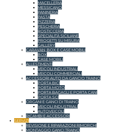
MACELLERIA
MESSICANO
PANINERIA
PASTA
PIZZERIA
PESCHERIA
ROSTICCERIA
SPECIALITÀ SICILIANE
PROGETTI SU MISURA
GALLERY
CARAVAN, BOX E CASE MOBILI
BOX
CASE MOBILI
ALLESTIMENTI
VEICOLI INDUSTRIALI
VEICOLI COMMERCIALI
ACCESSORI AUTO DA GANCIO TRAINO
PORTA BICI
PORTA MOTO
PORTA BAGAGLI E PORTA CANI
PORTA SCI
ORGANI E GANCI DI TRAINO
VEICOLI INDUSTRIALI
AUTOVEICOLI
RICAMBI E ACCESSORI
SERVIZI
REVISIONE E RIPARAZIONI RIMORCHI
MONTAGGIO GANCI TRAINO