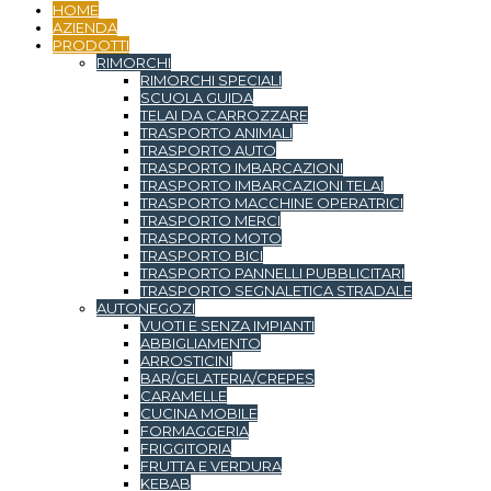
HOME
AZIENDA
PRODOTTI
RIMORCHI
RIMORCHI SPECIALI
SCUOLA GUIDA
TELAI DA CARROZZARE
TRASPORTO ANIMALI
TRASPORTO AUTO
TRASPORTO IMBARCAZIONI
TRASPORTO IMBARCAZIONI TELAI
TRASPORTO MACCHINE OPERATRICI
TRASPORTO MERCI
TRASPORTO MOTO
TRASPORTO BICI
TRASPORTO PANNELLI PUBBLICITARI
TRASPORTO SEGNALETICA STRADALE
AUTONEGOZI
VUOTI E SENZA IMPIANTI
ABBIGLIAMENTO
ARROSTICINI
BAR/GELATERIA/CREPES
CARAMELLE
CUCINA MOBILE
FORMAGGERIA
FRIGGITORIA
FRUTTA E VERDURA
KEBAB