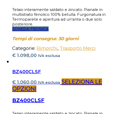
Telaio interamente saldato e zincato. Pianale in
multistrato fenolico 100% betulla. Furgonatura in
Termoparete e apertura ad un’anta o due solo
posteriore.
SCHEDA TECNICA
Tempi di consegna: 30 giorni
Categorie:
Rimorchi
,
Trasporto Merci
€
1.098,00
IVA esclusa
BZ400CLSF
SELEZIONA LE
€
1.060,00
IVA esclusa
OPZIONI
BZ400CLSF
Telaio interamente saldato e zincato. Pianale in