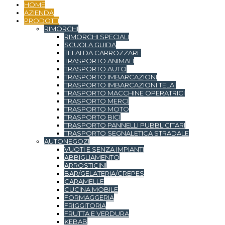
HOME
AZIENDA
PRODOTTI
RIMORCHI
RIMORCHI SPECIALI
SCUOLA GUIDA
TELAI DA CARROZZARE
TRASPORTO ANIMALI
TRASPORTO AUTO
TRASPORTO IMBARCAZIONI
TRASPORTO IMBARCAZIONI TELAI
TRASPORTO MACCHINE OPERATRICI
TRASPORTO MERCI
TRASPORTO MOTO
TRASPORTO BICI
TRASPORTO PANNELLI PUBBLICITARI
TRASPORTO SEGNALETICA STRADALE
AUTONEGOZI
VUOTI E SENZA IMPIANTI
ABBIGLIAMENTO
ARROSTICINI
BAR/GELATERIA/CREPES
CARAMELLE
CUCINA MOBILE
FORMAGGERIA
FRIGGITORIA
FRUTTA E VERDURA
KEBAB