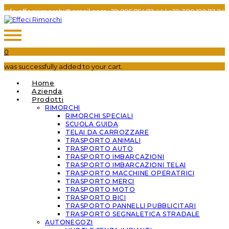
info.effecirimorchi@gmail.com
+39 095 754 72 44​
|
+39 380 120 73 24​
0
was successfully added to your cart.
Home
Azienda
Prodotti
RIMORCHI
RIMORCHI SPECIALI
SCUOLA GUIDA
TELAI DA CARROZZARE
TRASPORTO ANIMALI
TRASPORTO AUTO
TRASPORTO IMBARCAZIONI
TRASPORTO IMBARCAZIONI TELAI
TRASPORTO MACCHINE OPERATRICI
TRASPORTO MERCI
TRASPORTO MOTO
TRASPORTO BICI
TRASPORTO PANNELLI PUBBLICITARI
TRASPORTO SEGNALETICA STRADALE
AUTONEGOZI