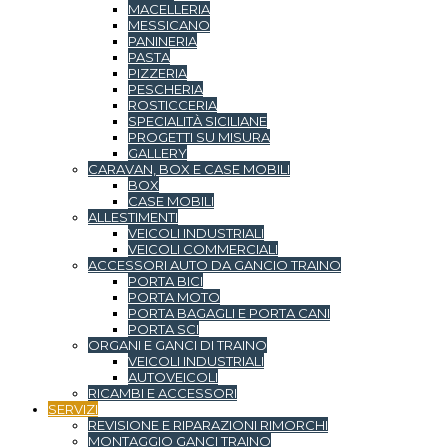
MACELLERIA
MESSICANO
PANINERIA
PASTA
PIZZERIA
PESCHERIA
ROSTICCERIA
SPECIALITÀ SICILIANE
PROGETTI SU MISURA
GALLERY
CARAVAN, BOX E CASE MOBILI
BOX
CASE MOBILI
ALLESTIMENTI
VEICOLI INDUSTRIALI
VEICOLI COMMERCIALI
ACCESSORI AUTO DA GANCIO TRAINO
PORTA BICI
PORTA MOTO
PORTA BAGAGLI E PORTA CANI
PORTA SCI
ORGANI E GANCI DI TRAINO
VEICOLI INDUSTRIALI
AUTOVEICOLI
RICAMBI E ACCESSORI
SERVIZI
REVISIONE E RIPARAZIONI RIMORCHI
MONTAGGIO GANCI TRAINO