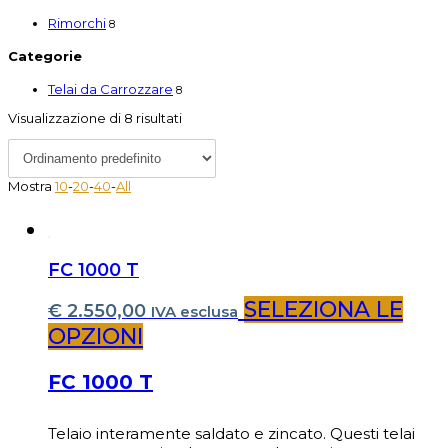
Rimorchi
8
Categorie
Telai da Carrozzare
8
Visualizzazione di 8 risultati
Mostra
10
-
20
-
40
-
All
FC 1000 T
SELEZIONA LE
€
2.550,00
IVA esclusa
OPZIONI
FC 1000 T
Telaio interamente saldato e zincato. Questi telai