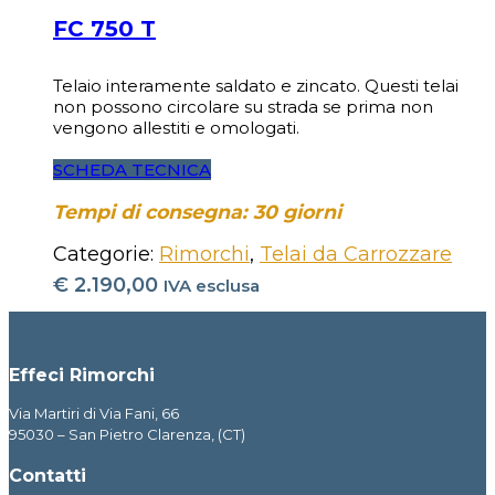
FC 750 T
Telaio interamente saldato e zincato. Questi telai
non possono circolare su strada se prima non
vengono allestiti e omologati.
SCHEDA TECNICA
Tempi di consegna: 30 giorni
Categorie:
Rimorchi
,
Telai da Carrozzare
€
2.190,00
IVA esclusa
Effeci Rimorchi
Via Martiri di Via Fani, 66
95030 – San Pietro Clarenza, (CT)
Contatti