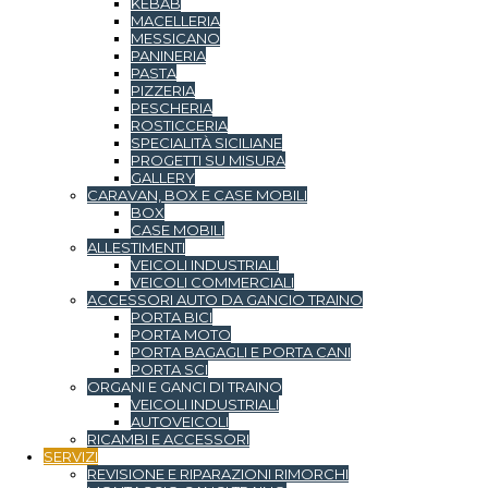
KEBAB
MACELLERIA
MESSICANO
PANINERIA
PASTA
PIZZERIA
PESCHERIA
ROSTICCERIA
SPECIALITÀ SICILIANE
PROGETTI SU MISURA
GALLERY
CARAVAN, BOX E CASE MOBILI
BOX
CASE MOBILI
ALLESTIMENTI
VEICOLI INDUSTRIALI
VEICOLI COMMERCIALI
ACCESSORI AUTO DA GANCIO TRAINO
PORTA BICI
PORTA MOTO
PORTA BAGAGLI E PORTA CANI
PORTA SCI
ORGANI E GANCI DI TRAINO
VEICOLI INDUSTRIALI
AUTOVEICOLI
RICAMBI E ACCESSORI
SERVIZI
REVISIONE E RIPARAZIONI RIMORCHI