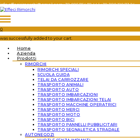
info.effecirimorchi@gmail.com
+39 095 754 72 44​
|
+39 380 120 73 24​
0
was successfully added to your cart.
Home
Azienda
Prodotti
RIMORCHI
RIMORCHI SPECIALI
SCUOLA GUIDA
TELAI DA CARROZZARE
TRASPORTO ANIMALI
TRASPORTO AUTO
TRASPORTO IMBARCAZIONI
TRASPORTO IMBARCAZIONI TELAI
TRASPORTO MACCHINE OPERATRICI
TRASPORTO MERCI
TRASPORTO MOTO
TRASPORTO BICI
TRASPORTO PANNELLI PUBBLICITARI
TRASPORTO SEGNALETICA STRADALE
AUTONEGOZI