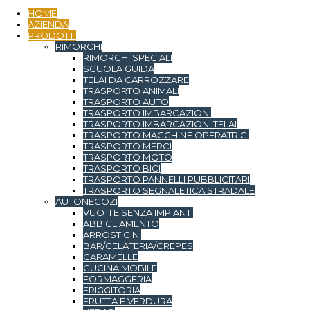
HOME
AZIENDA
PRODOTTI
RIMORCHI
RIMORCHI SPECIALI
SCUOLA GUIDA
TELAI DA CARROZZARE
TRASPORTO ANIMALI
TRASPORTO AUTO
TRASPORTO IMBARCAZIONI
TRASPORTO IMBARCAZIONI TELAI
TRASPORTO MACCHINE OPERATRICI
TRASPORTO MERCI
TRASPORTO MOTO
TRASPORTO BICI
TRASPORTO PANNELLI PUBBLICITARI
TRASPORTO SEGNALETICA STRADALE
AUTONEGOZI
VUOTI E SENZA IMPIANTI
ABBIGLIAMENTO
ARROSTICINI
BAR/GELATERIA/CREPES
CARAMELLE
CUCINA MOBILE
FORMAGGERIA
FRIGGITORIA
FRUTTA E VERDURA