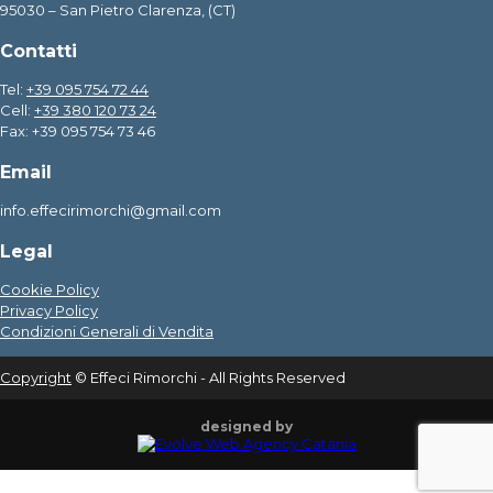
95030 – San Pietro Clarenza, (CT)
Contatti
Tel:
+39 095 754 72 44
Cell:
+39 380 120 73 24
Fax: +39 095 754 73 46
Email
info.effecirimorchi@gmail.com
Legal
Cookie Policy
Privacy Policy
Condizioni Generali di Vendita
Copyright
© Effeci Rimorchi - All Rights Reserved
designed by