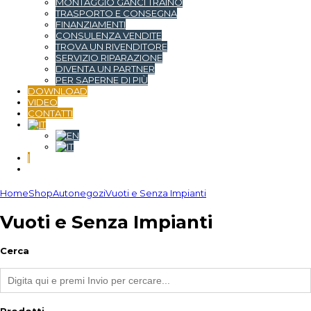
MONTAGGIO GANCI TRAINO
TRASPORTO E CONSEGNA
FINANZIAMENTI
CONSULENZA VENDITE
TROVA UN RIVENDITORE
SERVIZIO RIPARAZIONE
DIVENTA UN PARTNER
PER SAPERNE DI PIÙ
DOWNLOAD
VIDEO
CONTATTI
|
Home
Shop
Autonegozi
Vuoti e Senza Impianti
Vuoti e Senza Impianti
Cerca
Prodotti