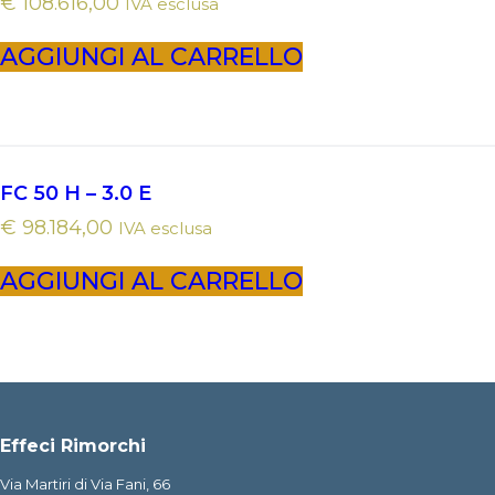
€
108.616,00
IVA esclusa
AGGIUNGI AL CARRELLO
FC 50 H – 3.0 E
€
98.184,00
IVA esclusa
AGGIUNGI AL CARRELLO
Effeci Rimorchi
Via Martiri di Via Fani, 66