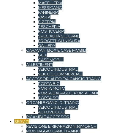
MACELLERIA
MESSICANO
PANINERIA
PASTA
PIZZERIA
PESCHERIA
ROSTICCERIA
SPECIALITÀ SICILIANE
PROGETTI SU MISURA
GALLERY
CARAVAN, BOX E CASE MOBILI
BOX
CASE MOBILI
ALLESTIMENTI
VEICOLI INDUSTRIALI
VEICOLI COMMERCIALI
ACCESSORI AUTO DA GANCIO TRAINO
PORTA BICI
PORTA MOTO
PORTA BAGAGLI E PORTA CANI
PORTA SCI
ORGANI E GANCI DI TRAINO
VEICOLI INDUSTRIALI
AUTOVEICOLI
RICAMBI E ACCESSORI
SERVIZI
REVISIONE E RIPARAZIONI RIMORCHI
MONTAGGIO GANCI TRAINO