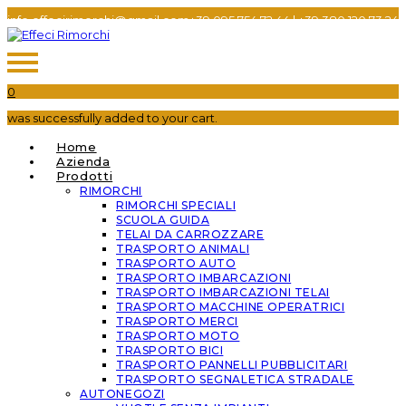
info.effecirimorchi@gmail.com
+39 095 754 72 44​
|
+39 380 120 73 24​
0
was successfully added to your cart.
Home
Azienda
Prodotti
RIMORCHI
RIMORCHI SPECIALI
SCUOLA GUIDA
TELAI DA CARROZZARE
TRASPORTO ANIMALI
TRASPORTO AUTO
TRASPORTO IMBARCAZIONI
TRASPORTO IMBARCAZIONI TELAI
TRASPORTO MACCHINE OPERATRICI
TRASPORTO MERCI
TRASPORTO MOTO
TRASPORTO BICI
TRASPORTO PANNELLI PUBBLICITARI
TRASPORTO SEGNALETICA STRADALE
AUTONEGOZI