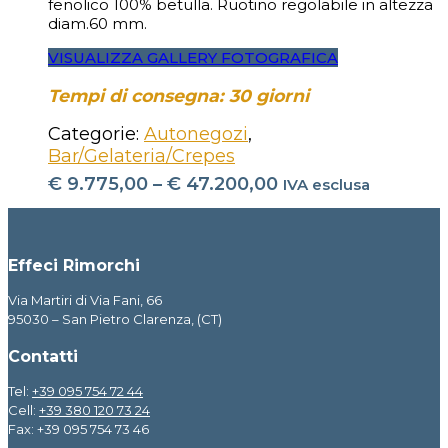
fenolico 100% betulla. Ruotino regolabile in altezza
diam.60 mm.
VISUALIZZA GALLERY FOTOGRAFICA
Tempi di consegna: 30 giorni
Categorie:
Autonegozi
,
Bar/Gelateria/Crepes
€
9.775,00
–
€
47.200,00
IVA esclusa
Effeci Rimorchi
Via Martiri di Via Fani, 66
95030 – San Pietro Clarenza, (CT)
Contatti
Tel:
+39 095 754 72 44
Cell:
+39 380 120 73 24
Fax: +39 095 754 73 46