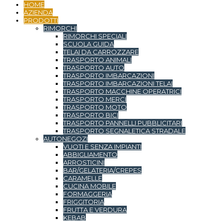
HOME
AZIENDA
PRODOTTI
RIMORCHI
RIMORCHI SPECIALI
SCUOLA GUIDA
TELAI DA CARROZZARE
TRASPORTO ANIMALI
TRASPORTO AUTO
TRASPORTO IMBARCAZIONI
TRASPORTO IMBARCAZIONI TELAI
TRASPORTO MACCHINE OPERATRICI
TRASPORTO MERCI
TRASPORTO MOTO
TRASPORTO BICI
TRASPORTO PANNELLI PUBBLICITARI
TRASPORTO SEGNALETICA STRADALE
AUTONEGOZI
VUOTI E SENZA IMPIANTI
ABBIGLIAMENTO
ARROSTICINI
BAR/GELATERIA/CREPES
CARAMELLE
CUCINA MOBILE
FORMAGGERIA
FRIGGITORIA
FRUTTA E VERDURA
KEBAB