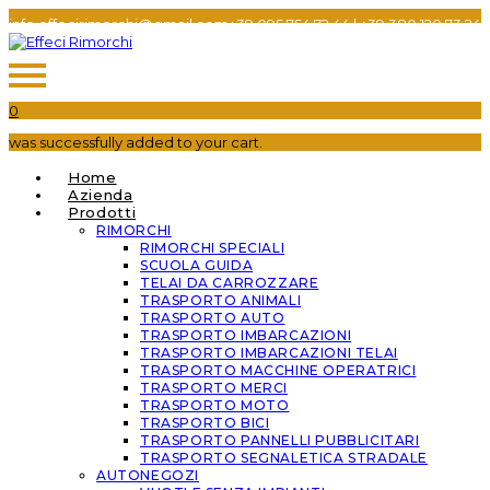
info.effecirimorchi@gmail.com
+39 095 754 72 44​
|
+39 380 120 73 24​
0
was successfully added to your cart.
Home
Azienda
Prodotti
RIMORCHI
RIMORCHI SPECIALI
SCUOLA GUIDA
TELAI DA CARROZZARE
TRASPORTO ANIMALI
TRASPORTO AUTO
TRASPORTO IMBARCAZIONI
TRASPORTO IMBARCAZIONI TELAI
TRASPORTO MACCHINE OPERATRICI
TRASPORTO MERCI
TRASPORTO MOTO
TRASPORTO BICI
TRASPORTO PANNELLI PUBBLICITARI
TRASPORTO SEGNALETICA STRADALE
AUTONEGOZI