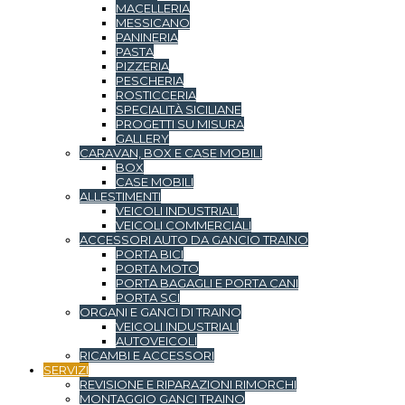
MACELLERIA
MESSICANO
PANINERIA
PASTA
PIZZERIA
PESCHERIA
ROSTICCERIA
SPECIALITÀ SICILIANE
PROGETTI SU MISURA
GALLERY
CARAVAN, BOX E CASE MOBILI
BOX
CASE MOBILI
ALLESTIMENTI
VEICOLI INDUSTRIALI
VEICOLI COMMERCIALI
ACCESSORI AUTO DA GANCIO TRAINO
PORTA BICI
PORTA MOTO
PORTA BAGAGLI E PORTA CANI
PORTA SCI
ORGANI E GANCI DI TRAINO
VEICOLI INDUSTRIALI
AUTOVEICOLI
RICAMBI E ACCESSORI
SERVIZI
REVISIONE E RIPARAZIONI RIMORCHI
MONTAGGIO GANCI TRAINO