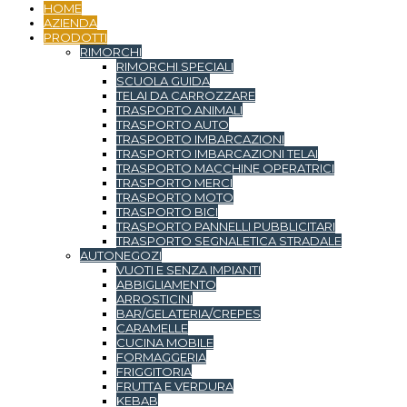
HOME
AZIENDA
PRODOTTI
RIMORCHI
RIMORCHI SPECIALI
SCUOLA GUIDA
TELAI DA CARROZZARE
TRASPORTO ANIMALI
TRASPORTO AUTO
TRASPORTO IMBARCAZIONI
TRASPORTO IMBARCAZIONI TELAI
TRASPORTO MACCHINE OPERATRICI
TRASPORTO MERCI
TRASPORTO MOTO
TRASPORTO BICI
TRASPORTO PANNELLI PUBBLICITARI
TRASPORTO SEGNALETICA STRADALE
AUTONEGOZI
VUOTI E SENZA IMPIANTI
ABBIGLIAMENTO
ARROSTICINI
BAR/GELATERIA/CREPES
CARAMELLE
CUCINA MOBILE
FORMAGGERIA
FRIGGITORIA
FRUTTA E VERDURA
KEBAB