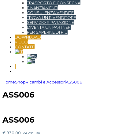
TRASPORTO E CONSEGNA
FINANZIAMENTI
CONSULENZA VENDITE
TROVA UN RIVENDITORE
SERVIZIO RIPARAZIONE
DIVENTA UN PARTNER
PER SAPERNE DI PIÙ
DOWNLOAD
VIDEO
CONTATTI
|
Home
Shop
Ricambi e Accessori
ASS006
ASS006
ASS006
€
930,00
IVA esclusa