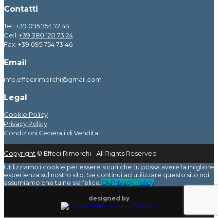
Contatti
Tel:
+39 095 754 72 44
Cell:
+39 380 120 73 24
Fax: +39 095 754 73 46
Email
info.effecirimorchi@gmail.com
Legal
Cookie Policy
Privacy Policy
Condizioni Generali di Vendita
Copyright
© Effeci Rimorchi - All Rights Reserved
Utilizziamo i cookie per essere sicuri che tu possa avere la migliore
esperienza sul nostro sito. Se continui ad utilizzare questo sito noi
assumiamo che tu ne sia felice.
Ok
Privacy Policy
designed by